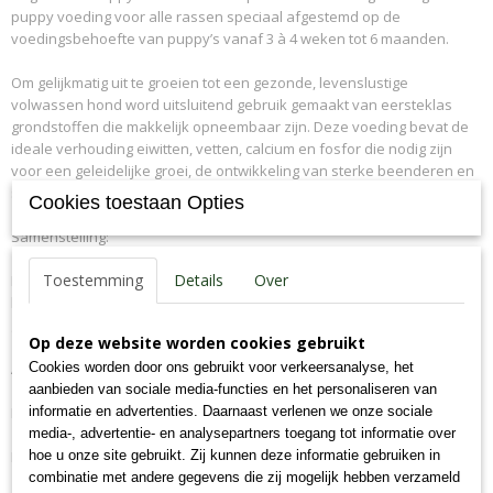
puppy voeding voor alle rassen speciaal afgestemd op de
7,09E+12
voedingsbehoefte van puppy’s vanaf 3 à 4 weken tot 6 maanden.
Productcode leverancier
155-89-K
Om gelijkmatig uit te groeien tot een gezonde, levenslustige
Bruto gewicht
volwassen hond word uitsluitend gebruik gemaakt van eersteklas
20,00 Kg
grondstoffen die makkelijk opneembaar zijn. Deze voeding bevat de
ideale verhouding eiwitten, vetten, calcium en fosfor die nodig zijn
voor een geleidelijke groei, de ontwikkeling van sterke beenderen en
spieren en de optimale opbouw van botten en gewrichten.
Cookies toestaan Opties
Samenstelling:
Toestemming
Details
Over
Maïs, gedehydreerde kip, gerst, gevogeltevet, rijst, johannesbrood,
bietenvezels, lijnzaad, lignocellulose, biergist, zalmolie, eipoeder,
glucosamine, chondroïtine.
Op deze website worden cookies gebruikt
Analytische bestanddelen:
Cookies worden door ons gebruikt voor verkeersanalyse, het
aanbieden van sociale media-functies en het personaliseren van
Ruw eiwit 32,0%, Ruw vet 20,0%, Ruwe Celstof 2,5%,
informatie en advertenties. Daarnaast verlenen we onze sociale
media-, advertentie- en analysepartners toegang tot informatie over
Ruwe As 6,0%, Calcium 1,0%, Fosfor 0,8%, Vocht 9,0%
hoe u onze site gebruikt. Zij kunnen deze informatie gebruiken in
combinatie met andere gegevens die zij mogelijk hebben verzameld