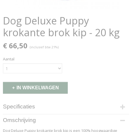
Dog Deluxe Puppy
krokante brok kip - 20 kg
€ 66,50
(inclusief btw 21%)
Aantal
IN WINKELWAGEN
Specificaties
Productcode
Omschrijving
155-89-K
Dog Deluxe Puppy krokante brok kip is een 100% hoogwaardige
EAN code