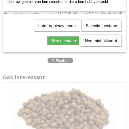
Nutritionele toevoegingsmiddelen per kg.
door uw gebruik van hun diensten of die u hen hebt verstrekt.
Vitamine A (alfa-retinylacetaat) 18000 IE, Vitamine D3 (cholecalciferol)
1400 IE, Vitamine E (all-rac alpha-tocopheryl acetate) 500 IE, Koper
(koper (II) sulfaat pentahydraat) 5,0 mg, Zink (Zinksulfaatmonohydraat)
Later opnieuw tonen
Selectie toestaan
65,0 mg. IJzer (ijzersulfaat (II) monohydraat) 50,0 mg, Mangaan
(mangaan (II) oxide) 35,0 mg, Jodium (calciumjodaat,watervrij) 1,5 mg.
Alles toestaan
Nee, niet akkoord
Ook interessant