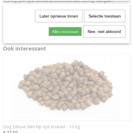
65,0 mg. IJzer (ijzersulfaat (II) monohydraat) 50,0 mg, Mangaan
(mangaan (II) oxide) 35,0 mg, Jodium (calciumjodaat,watervrij) 1,5 mg.
Later opnieuw tonen
Selectie toestaan
Alles toestaan
Nee, niet akkoord
Ook interessant
Dog Deluxe Mini kip rijst krokant - 10 kg
€ 32,50