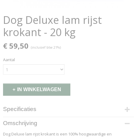
Dog Deluxe lam rijst
krokant - 20 kg
€ 59,50
(inclusief btw 21%)
Aantal
IN WINKELWAGEN
Specificaties
Productcode
Omschrijving
103-32-K
Dog Deluxe lam rijst krokant is een 100% hoogwaardige en
EAN code