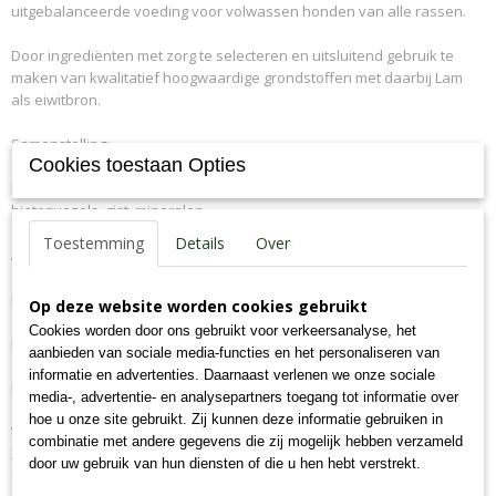
uitgebalanceerde voeding voor volwassen honden van alle rassen.
7,09E+12
Productcode leverancier
Door ingrediënten met zorg te selecteren en uitsluitend gebruik te
103-32-K
maken van kwalitatief hoogwaardige grondstoffen met daarbij Lam
Bruto gewicht
als eiwitbron.
20,00 Kg
Samenstelling:
Cookies toestaan Opties
Havermout, mais, gedehydreerd lam (20%), rijst (20%), kippenvet,
bietenvezels, gist, mineralen.
Toestemming
Details
Over
Analyse:
Ruw eiwit 24.0%, Ruw vet 12.0%, Ruwe Celstof 2.0%,
Op deze website worden cookies gebruikt
Cookies worden door ons gebruikt voor verkeersanalyse, het
Ruwe As 9.0%, Calcium 1.9%, Fosfor 1.2%, Vocht 9.0%
aanbieden van sociale media-functies en het personaliseren van
informatie en advertenties. Daarnaast verlenen we onze sociale
Nutritionele toevoegingsmiddelen per kg.
media-, advertentie- en analysepartners toegang tot informatie over
hoe u onze site gebruikt. Zij kunnen deze informatie gebruiken in
Vitamine A (alfa-retinylacetaat) 25000 IE, Vitamine D3 (cholecalciferol)
combinatie met andere gegevens die zij mogelijk hebben verzameld
2000 IE, Vitamine E (all-rac alpha-tocopheryl acetate) 75 IE, Koper
door uw gebruik van hun diensten of die u hen hebt verstrekt.
(koper (II) sulfaat pentahydraat) 5,0 mg, Zink (Zinksulfaatmonohydraat)