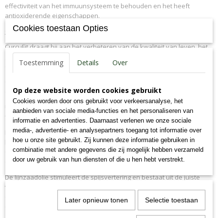
effectiviteit van het immuunsysteem te behouden en het heeft
antioxiderende eigenschappen.
Cookies toestaan Opties
CurcuFit-voordelen;
CurcuFit draagt bij aan het verbeteren van de kwaliteit van leven, het
goed functioneren van het zenuwstelsel en het in stand houden van
Toestemming
Details
Over
een goede gezondheid in het algemeen.
Curcufit bevat 155mg hyaluronzuur per 50ml, wat bijdraagt aan het
Op deze website worden cookies gebruikt
onderhoud van synoviaal vloeistof, het gewrichts smeermiddel.
Cookies worden door ons gebruikt voor verkeersanalyse, het
Uw hond of paard gaat hierdoor aanzienlijk soepeler bewegen, is
aanbieden van sociale media-functies en het personaliseren van
fitter en herstelt veel sneller na een blessure of operatie.
informatie en advertenties. Daarnaast verlenen we onze sociale
media-, advertentie- en analysepartners toegang tot informatie over
Het bevat een snelwerkend curcumine-extract, en wordt daardoor
hoe u onze site gebruikt. Zij kunnen deze informatie gebruiken in
beter door het lichaam opgenomen dan de standaard Kurkuma.
combinatie met andere gegevens die zij mogelijk hebben verzameld
Curcumine is een krachtige en natuurlijke anti oxidant, en heeft
door uw gebruik van hun diensten of die u hen hebt verstrekt.
daarmee een onstekingsremmende werking.
De lijnzaadolie stimuleert de spijsvertering en bestaat uit de juiste
verhouding aan omega 3- 6- en 9- vetzuren. Het is ideaal ter
ondersteuning bij het verharen en uw hond of paard zijn vacht krijgt
Later opnieuw tonen
Selectie toestaan
een prachtige glans.