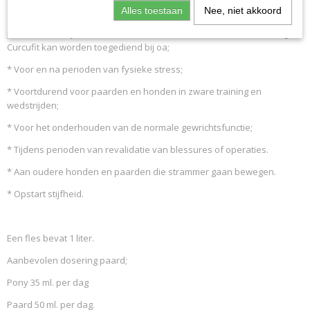
Geen toegevoegde suikers of kleur- geur- en smaakstoffen of
Alles toestaan
Nee, niet akkoord
conserveermiddelen, hierdoor is het ook geschikt voor honden en
paarden met bijvoorbeeld suikerintolerantie en ziekte van Cushing.
Curcufit kan worden toegediend bij oa;
* Voor en na perioden van fysieke stress;
* Voortdurend voor paarden en honden in zware training en
wedstrijden;
* Voor het onderhouden van de normale gewrichtsfunctie;
* Tijdens perioden van revalidatie van blessures of operaties.
* Aan oudere honden en paarden die strammer gaan bewegen.
* Opstart stijfheid.
Een fles bevat 1 liter.
Aanbevolen dosering paard;
Pony 35 ml. per dag
Paard 50 ml. per dag.