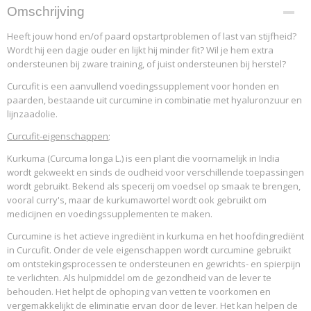
Omschrijving
Heeft jouw hond en/of paard opstartproblemen of last van stijfheid?
Wordt hij een dagje ouder en lijkt hij minder fit? Wil je hem extra
ondersteunen bij zware training, of juist ondersteunen bij herstel?
Curcufit is een aanvullend voedingssupplement voor honden en
paarden, bestaande uit curcumine in combinatie met hyaluronzuur en
lijnzaadolie.
Curcufit-eigenschappen
;
Kurkuma (Curcuma longa L.) is een plant die voornamelijk in India
wordt gekweekt en sinds de oudheid voor verschillende toepassingen
wordt gebruikt. Bekend als specerij om voedsel op smaak te brengen,
vooral curry's, maar de kurkumawortel wordt ook gebruikt om
medicijnen en voedingssupplementen te maken.
Curcumine is het actieve ingrediënt in kurkuma en het hoofdingrediënt
in Curcufit. Onder de vele eigenschappen wordt curcumine gebruikt
om ontstekingsprocessen te ondersteunen en gewrichts- en spierpijn
te verlichten. Als hulpmiddel om de gezondheid van de lever te
behouden. Het helpt de ophoping van vetten te voorkomen en
vergemakkelijkt de eliminatie ervan door de lever. Het kan helpen de