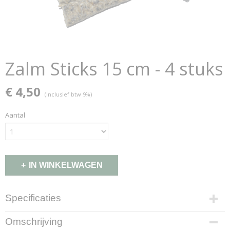
Zalm Sticks 15 cm - 4 stuks
€ 4,50
(inclusief btw 9%)
Aantal
IN WINKELWAGEN
Specificaties
Productcode
Omschrijving
118-K