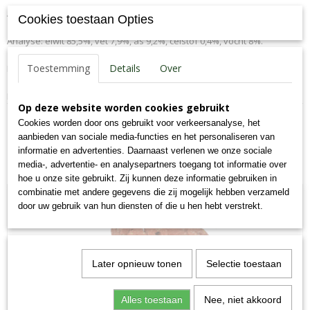
Aanvullend diervoeder voor honden
EAN code
Cookies toestaan Opties
7,09E+12
Analyse: eiwit 85,5%, vet 7,9%, as 9,2%, celstof 0,4%, vocht 8%.
Productcode leverancier
118-K
Toestemming
Details
Over
Koel en droog bewaren. Zorg altijd voor voldoende vers water.
Bruto gewicht
0,15 Kg
Niet voor menselijke consumptie.
Op deze website worden cookies gebruikt
Cookies worden door ons gebruikt voor verkeersanalyse, het
aanbieden van sociale media-functies en het personaliseren van
informatie en advertenties. Daarnaast verlenen we onze sociale
media-, advertentie- en analysepartners toegang tot informatie over
Ook interessant
hoe u onze site gebruikt. Zij kunnen deze informatie gebruiken in
combinatie met andere gegevens die zij mogelijk hebben verzameld
door uw gebruik van hun diensten of die u hen hebt verstrekt.
Later opnieuw tonen
Selectie toestaan
Alles toestaan
Nee, niet akkoord