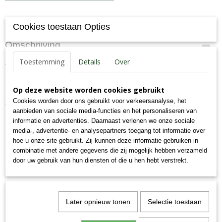
Specificaties
Cookies toestaan Opties
Productcode
Omschrijving
52-K
Toestemming
Details
Over
Aanvullend diervoeder voor honden
EAN code
7,09E+12
Productcode leverancier
Op deze website worden cookies gebruikt
52-K
Cookies worden door ons gebruikt voor verkeersanalyse, het
Analyse: eiwit 79.3%, vet 5%, as 2.3%, celstof 1.1%, vocht 9%.
Bruto gewicht
aanbieden van sociale media-functies en het personaliseren van
0,11 Kg
informatie en advertenties. Daarnaast verlenen we onze sociale
media-, advertentie- en analysepartners toegang tot informatie over
hoe u onze site gebruikt. Zij kunnen deze informatie gebruiken in
combinatie met andere gegevens die zij mogelijk hebben verzameld
Ook interessant
door uw gebruik van hun diensten of die u hen hebt verstrekt.
Later opnieuw tonen
Selectie toestaan