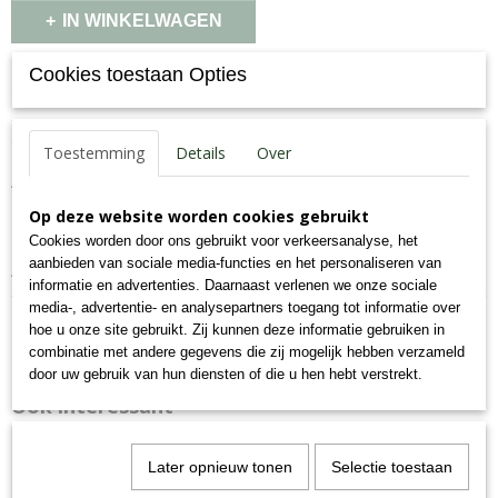
IN WINKELWAGEN
Cookies toestaan Opties
Specificaties
Productcode
Omschrijving
Toestemming
Details
Over
45-K
Aanvullend diervoeder voor honden
EAN code
7,09E+12
Op deze website worden cookies gebruikt
Productcode leverancier
Cookies worden door ons gebruikt voor verkeersanalyse, het
45-K
aanbieden van sociale media-functies en het personaliseren van
Analyse: eiwit 76%, vet 17%, as 2.2%, celstof 0.6%, vocht 6.7%.
Bruto gewicht
informatie en advertenties. Daarnaast verlenen we onze sociale
0,51 Kg
media-, advertentie- en analysepartners toegang tot informatie over
hoe u onze site gebruikt. Zij kunnen deze informatie gebruiken in
combinatie met andere gegevens die zij mogelijk hebben verzameld
door uw gebruik van hun diensten of die u hen hebt verstrekt.
Ook interessant
Later opnieuw tonen
Selectie toestaan