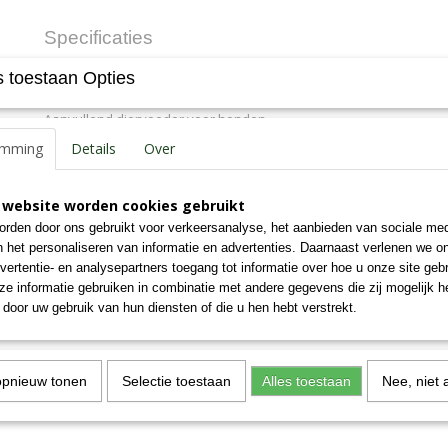
Specificaties
Productcode
58-K
 toestaan Opties
Omschrijving
EAN code
7,09E+12
Productcode leverancier
58-K
Aanvullend diervoeder voor honden
Bruto gewicht
0,11 Kg
emming
Details
Over
Analyse: eiwit 84%, vet 3%, as 3%, celstof 0.7%, vocht 10%.
 website worden cookies gebruikt
rden door ons gebruikt voor verkeersanalyse, het aanbieden van sociale med
n het personaliseren van informatie en advertenties. Daarnaast verlenen we o
vertentie- en analysepartners toegang tot informatie over hoe u onze site gebru
e informatie gebruiken in combinatie met andere gegevens die zij mogelijk 
door uw gebruik van hun diensten of die u hen hebt verstrekt.
opnieuw tonen
Selectie toestaan
Alles toestaan
Nee, niet 