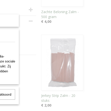
Zachte Beloning Zalm -
500 gram
€ 4,00
ia-
nze sociale
ikt. Zij
hebben
akkoord
Jerkey Strip Zalm - 20
stuks
€ 2,00