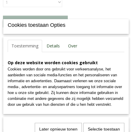
IN WINKELWAGEN
Cookies toestaan Opties
Specificaties
Toestemming
Details
Over
Productcode
Omschrijving
74-K
Op deze website worden cookies gebruikt
Aanvullend diervoeder voor honden
EAN code
Cookies worden door ons gebruikt voor verkeersanalyse, het
7,09E+12
aanbieden van sociale media-functies en het personaliseren van
Productcode leverancier
informatie en advertenties. Daarnaast verlenen we onze sociale
74-K
media-, advertentie- en analysepartners toegang tot informatie over
Analyse: eiwit 84%, vet 3%, as 3%, vocht 10%.
Bruto gewicht
hoe u onze site gebruikt. Zij kunnen deze informatie gebruiken in
0,51 Kg
combinatie met andere gegevens die zij mogelijk hebben verzameld
door uw gebruik van hun diensten of die u hen hebt verstrekt.
Ook interessant
Later opnieuw tonen
Selectie toestaan