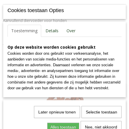
Productcode
Omschrijving
Cookies toestaan Opties
55-K
Aanvullend diervoeder voor honden
EAN code
7,09E+12
Toestemming
Details
Over
Productcode leverancier
55-K
Analyse: eiwit 54%, vet 15.8%, as 20.6%, vocht 18%.
Bruto gewicht
Op deze website worden cookies gebruikt
0,26 Kg
Cookies worden door ons gebruikt voor verkeersanalyse, het
aanbieden van sociale media-functies en het personaliseren van
informatie en advertenties. Daarnaast verlenen we onze sociale
media-, advertentie- en analysepartners toegang tot informatie over
hoe u onze site gebruikt. Zij kunnen deze informatie gebruiken in
Ook interessant
combinatie met andere gegevens die zij mogelijk hebben verzameld
door uw gebruik van hun diensten of die u hen hebt verstrekt.
Later opnieuw tonen
Selectie toestaan
Alles toestaan
Nee, niet akkoord