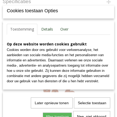
Specificaties
Cookies toestaan Opties
Productcode
Omschrijving
93-K
Aanvullend diervoeder voor honden
EAN code
7,09E+12
Toestemming
Details
Over
Productcode leverancier
93-K
Analyse: eiwit 60%, vet 2%, as 8%, celstof 0.7%, vocht 10%.
Op deze website worden cookies gebruikt
Bruto gewicht
Cookies worden door ons gebruikt voor verkeersanalyse, het
0,55 Kg
aanbieden van sociale media-functies en het personaliseren van
informatie en advertenties. Daarnaast verlenen we onze sociale
media-, advertentie- en analysepartners toegang tot informatie over
hoe u onze site gebruikt. Zij kunnen deze informatie gebruiken in
Ook interessant
combinatie met andere gegevens die zij mogelijk hebben verzameld
door uw gebruik van hun diensten of die u hen hebt verstrekt.
Later opnieuw tonen
Selectie toestaan
Alles toestaan
Nee, niet akkoord