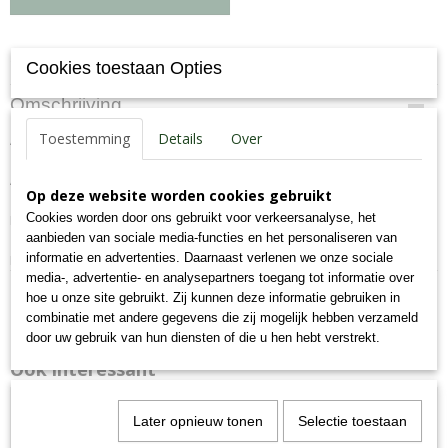
Specificaties
Cookies toestaan Opties
Productcode
Omschrijving
95-K
Toestemming
Details
Over
Aanvullend diervoeder voor honden
EAN code
7,09E+12
Analyse: eiwit 59%, vet 24%, as 6%, celstof 0.6%, vocht 10%.
Productcode leverancier
Op deze website worden cookies gebruikt
95-K
Cookies worden door ons gebruikt voor verkeersanalyse, het
Koel en droog bewaren. Zorg altijd voor voldoende vers water.
Bruto gewicht
aanbieden van sociale media-functies en het personaliseren van
0,11 Kg
informatie en advertenties. Daarnaast verlenen we onze sociale
Niet voor menselijke consumptie
media-, advertentie- en analysepartners toegang tot informatie over
hoe u onze site gebruikt. Zij kunnen deze informatie gebruiken in
combinatie met andere gegevens die zij mogelijk hebben verzameld
door uw gebruik van hun diensten of die u hen hebt verstrekt.
Ook interessant
Later opnieuw tonen
Selectie toestaan